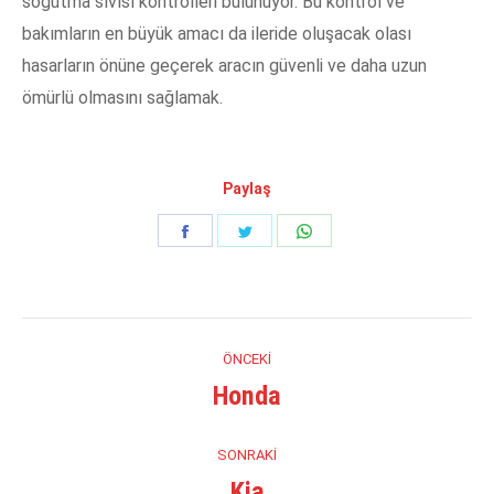
soğutma sıvısı kontrolleri bulunuyor. Bu kontrol ve
bakımların en büyük amacı da ileride oluşacak olası
hasarların önüne geçerek aracın güvenli ve daha uzun
ömürlü olmasını sağlamak.
Paylaş
Share
Share
Share
on
on
on
Facebook
Twitter
WhatsApp
Project
ÖNCEKI
navigation
Honda
Previous
project:
SONRAKI
Kia
Next